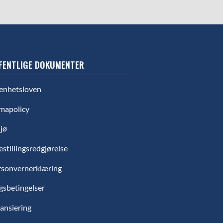
FENTLIGE DOKUMENTER
enhetsloven
mapolicy
jø
estillingsredgjørelse
rsonvernerklæring
gsbetingelser
ansiering