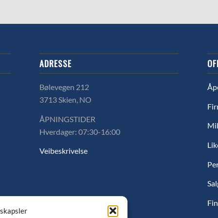
ADRESSE
OF
Bølevegen 212
Åp
3713 Skien, NO
Fir
ÅPNINGSTIDER
Mil
Hverdager: 07:30-16:00
Lik
Veibeskrivelse
Pe
Sal
Fin
nskapsler