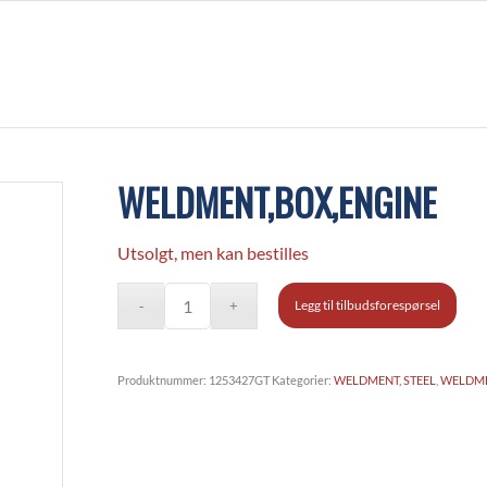
WELDMENT,BOX,ENGINE
Utsolgt, men kan bestilles
Legg til tilbudsforespørsel
Produktnummer:
1253427GT
Kategorier:
WELDMENT, STEEL
,
WELDME