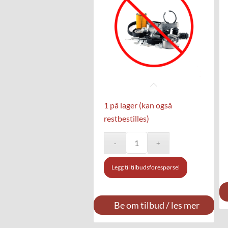
1 på lager (kan også
restbestilles)
Legg til tilbudsforespørsel
Be om tilbud / les mer