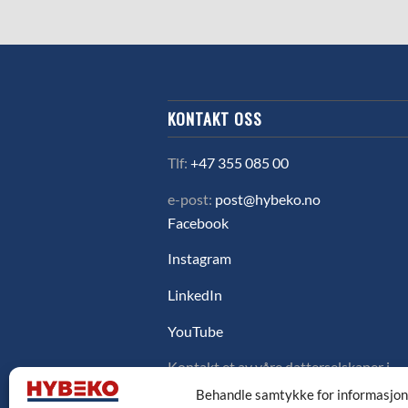
KONTAKT OSS
Tlf:
+47 355 085 00
e-post:
post@hybeko.no
Facebook
Instagram
LinkedIn
YouTube
Kontakt et av våre datterselskaper i
Sverige, Danmark eller Finland ved å
Behandle samtykke for informasjo