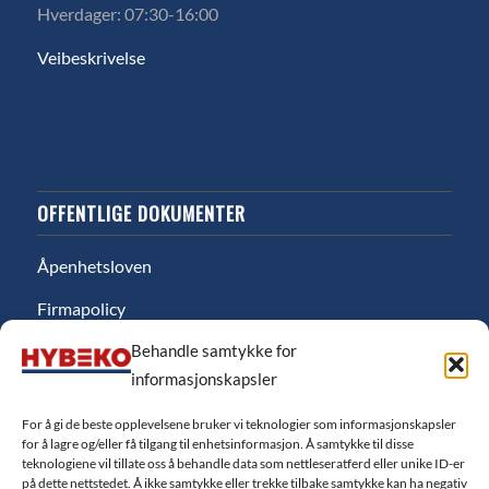
Hverdager: 07:30-16:00
Veibeskrivelse
OFFENTLIGE DOKUMENTER
Åpenhetsloven
Firmapolicy
Behandle samtykke for
Miljø
informasjonskapsler
Likestillingsredgjørelse
For å gi de beste opplevelsene bruker vi teknologier som informasjonskapsler
Personvernerklæring
for å lagre og/eller få tilgang til enhetsinformasjon. Å samtykke til disse
teknologiene vil tillate oss å behandle data som nettleseratferd eller unike ID-er
Salgsbetingelser
på dette nettstedet. Å ikke samtykke eller trekke tilbake samtykke kan ha negativ