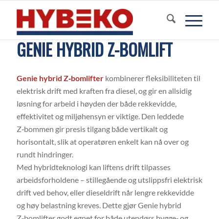
GENIE HYBRID Z-BOMLIFT
Genie hybrid Z‑bomlifter
kombinerer fleksibiliteten til
elektrisk drift med kraften fra diesel, og gir en allsidig
løsning for arbeid i høyden der både rekkevidde,
effektivitet og miljøhensyn er viktige. Den leddede
Z‑bommen gir presis tilgang både vertikalt og
horisontalt, slik at operatøren enkelt kan nå over og
rundt hindringer.
Med hybridteknologi kan liftens drift tilpasses
arbeidsforholdene – stillegående og utslippsfri elektrisk
drift ved behov, eller dieseldrift når lengre rekkevidde
og høy belastning kreves. Dette gjør Genie hybrid
Z‑bomlifter godt egnet for både utendørs bygge‑ og