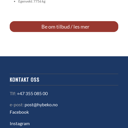
Egenvekt: 7756 kg
Be om tilbud / les mer
KONTAKT OSS
Tlf:
+47 355 085 00
e-post:
post@hybeko.no
Facebook
Instagram