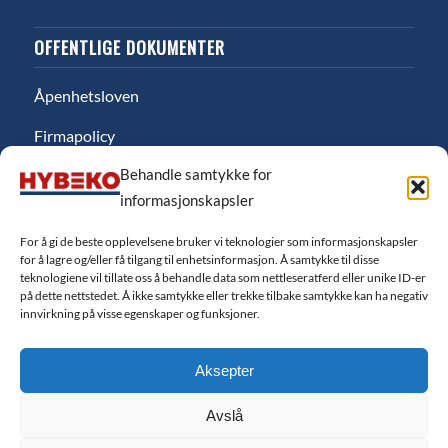
OFFENTLIGE DOKUMENTER
Åpenhetsloven
Firmapolicy
Behandle samtykke for
Miljø
informasjonskapsler
Likestillingsredgjørelse
For å gi de beste opplevelsene bruker vi teknologier som informasjonskapsler
Personvernerklæring
for å lagre og/eller få tilgang til enhetsinformasjon. Å samtykke til disse
teknologiene vil tillate oss å behandle data som nettleseratferd eller unike ID-er
Salgsbetingelser
på dette nettstedet. Å ikke samtykke eller trekke tilbake samtykke kan ha negativ
innvirkning på visse egenskaper og funksjoner.
Finansiering
Aksepter
Cookie-erklæring EU
Avslå