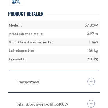
PRODUKT DETALJER
X400W
Modell:
3,97 m
Arbeidshøyde maks:
0 m/s
Vind klassifisering maks:
150 kg
Løftekapasitet:
230 kg
Egenvekt:
Transportmål
Teknisk brosjyre Ixo lift X400W