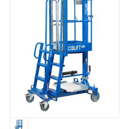
Kompakt og Mobil: Lett og kompakt design som gjør
Ixo liften enkelt å transportere og manøvrere på trange
arbeidsplasser.
Ixo lift med sikkerhet i fokus: Setter en stopper for fall
ved arbid i lave høyder
Bruksområder:
Ixo liften er perfekt for en rekke bruksområder,
inkludert:
Vedlikehold av bygninger, installasjonsarbeid, lager og
logistikk og malerarbeid
Kontakt oss i dag for mer informasjon om denne Ixo
liften.
Se også
Genie manuell flyttbare lifter