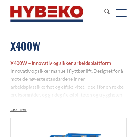
X400W
X400W – innovativ og sikker arbeidsplattform
Innovativ og sikker manuell flyttbar lift. Designet for å
møte de høyeste standardene innen
arbeidsplassikkerhet og effektivitet. Ideell for en rekke
bruksområder, og gir deg fleksibiliteten og tryggheten
du trenger for å utføre arbeidet ditt på en effektiv måte.
Les mer
Hvorfor velge
Ixolift X400W
?
Innovativ design: Miljøvennlig og brukervennlig, noe
som gjør den enkel å betjene og vedlikeholde.