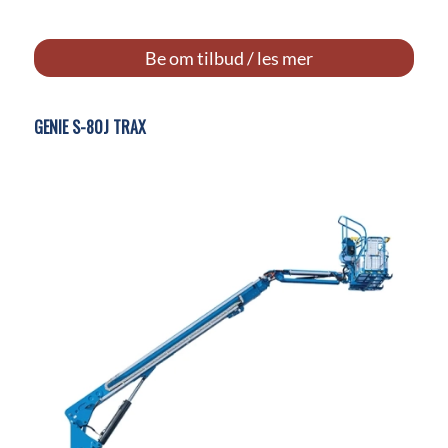
Be om tilbud / les mer
GENIE S-80J TRAX