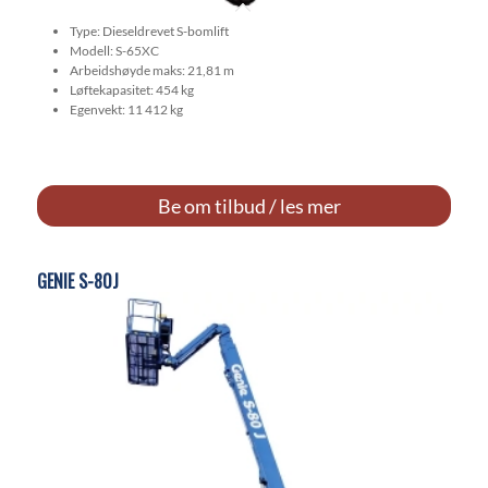
Type: Dieseldrevet S-bomlift
Modell: S-65XC
Arbeidshøyde maks: 21,81 m
Løftekapasitet: 454 kg
Egenvekt: 11 412 kg
Be om tilbud / les mer
GENIE S-80J