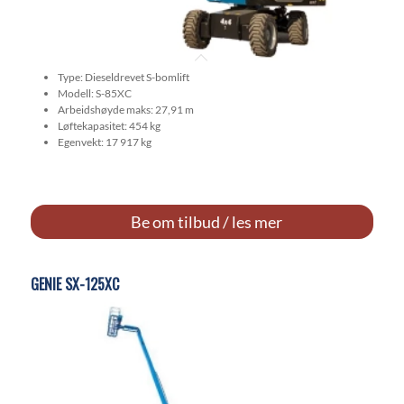
Type: Dieseldrevet S-bomlift
Modell: S-85XC
Arbeidshøyde maks: 27,91 m
Løftekapasitet: 454 kg
Egenvekt: 17 917 kg
Be om tilbud / les mer
GENIE SX-125XC