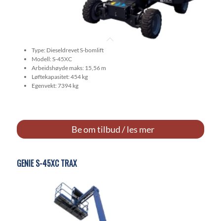
Type: Dieseldrevet S-bomlift
Modell: S-45XC
Arbeidshøyde maks: 15,56 m
Løftekapasitet: 454 kg
Egenvekt: 7394 kg
Be om tilbud / les mer
GENIE S-45XC TRAX