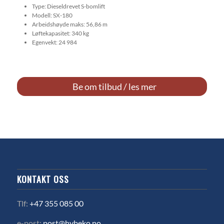
Type: Dieseldrevet S-bomlift
Modell: SX-180
Arbeidshøyde maks: 56,86 m
Løftekapasitet: 340 kg
Egenvekt: 24 984
Be om tilbud / les mer
KONTAKT OSS
Tlf:
+47 355 085 00
e-post:
post@hybeko.no