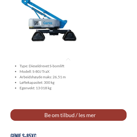
Type: Dieseldrevet S-bomlift
Modell: S-80J TraX
Arbeidshøyde maks: 26,51 m
Løftekapasitet: 300 kg
Egenvekt: 13 018 kg
Be om tilbud / les mer
GENIE S-85XC