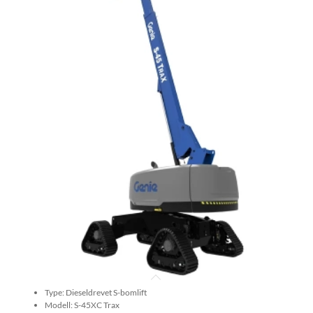
Type: Dieseldrevet S-bomlift
Modell: S-45XC Trax