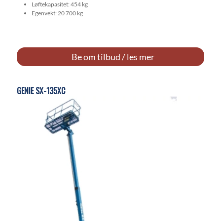
Løftekapasitet: 454 kg
Egenvekt: 20 700 kg
Be om tilbud / les mer
GENIE SX-135XC