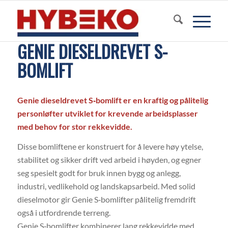
GENIE DIESELDREVET S-
BOMLIFT
Genie dieseldrevet S‑bomlift er en kraftig og pålitelig
personløfter utviklet for krevende arbeidsplasser
med behov for stor rekkevidde.
Disse bomliftene er konstruert for å levere høy ytelse,
stabilitet og sikker drift ved arbeid i høyden, og egner
seg spesielt godt for bruk innen bygg og anlegg,
industri, vedlikehold og landskapsarbeid. Med solid
dieselmotor gir Genie S‑bomlifter pålitelig fremdrift
også i utfordrende terreng.
Genie S‑bomlifter kombinerer lang rekkevidde med