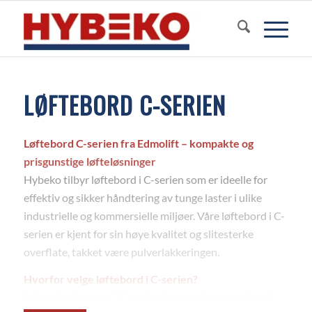
LØFTEBORD C-SERIEN
Løftebord C-serien fra
Edmolift
– kompakte og
prisgunstige løfteløsninger
Hybeko tilbyr løftebord i C-serien som er ideelle for
effektiv og sikker håndtering av tunge laster i ulike
industrielle og kommersielle miljøer. Våre løftebord i C-
serien er kjent for sin høye kvalitet og slitesterke
overflate, takket være pulverlakkeringen.
Hvorfor velge løftebord i C-serien?
Løfteplattformene i C-serien har en løftekapasitet på