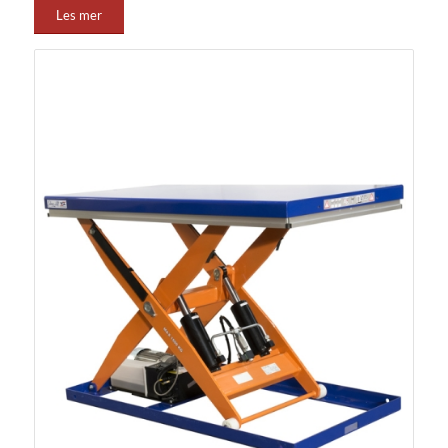
opptil 2000 kg og løftehøyder inntil 1170 mm, noe som
Les mer
sikrer at de kan håndtere tunge laster med letthet.
Modellene i C-serien har faste mål og er prisgunstige,
noe som gjør dem til et økonomisk valg for mange.
Løftebordene er CE-godkjente og utstyrt med
overlastbeskyttelse og nødstoppsystemer for maksimal
sikkerhet. Og funksjonalitet kan økes med utvalgt
tilbehør som pall og hjul understell, noe som gir ekstra
fleksibilitet og brukervennlighet.
Spesifikasjoner og fordeler
Løftekapasitet: Fra 200 kg til 2000 kg.
Løftehøyde: Fra 600 mm til 1170 mm.
Byggehøyde: Modellen med lavest byggehøyde
bygger kun 10 mm.
Pulverlakk: Garanterer en slitesterk overflate som
tåler tøffe arbeidsforhold.