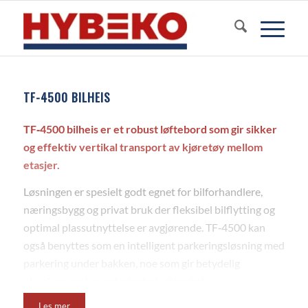
TF-4500 BILHEIS
TF‑4500 bilheis er et robust løftebord som gir sikker
og effektiv vertikal transport av kjøretøy mellom
etasjer.
Løsningen er spesielt godt egnet for bilforhandlere,
næringsbygg og privat bruk der fleksibel bilflytting og
optimal plassutnyttelse er avgjørende. TF‑4500 kan
også benyttes som en intelligent parkeringsløsning med
parkering under bakken, noe som gir betydelig
plassbesparelse og forbedret sikkerhet.
Ved underjordisk parkering beskyttes kjøretøyet mot
Les mer