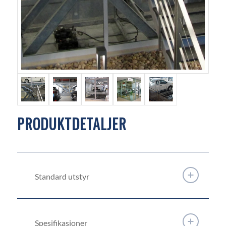
Hybeko AS din pålitelige partner for løfteløsninger.
Se også
ECH bilheis
PRODUKTDETALJER
Standard utstyr
Spesifikasjoner