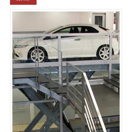
vær og vind som regn, snø og sol, noe som kan bidra til
redusert slitasje og lavere vedlikeholdskostnader.
TF‑4500 bilheis leveres med løftekapasitet opptil
5 000 kg og maksimal løftehøyde på inntil 7 meter, og
kan tilpasses i ulike konfigurasjoner, dimensjoner og
kapasiteter. Hybeko bistår med rådgivning og
skreddersøm slik at TF‑4500‑løsningen tilpasses
prosjektets tekniske krav og bruksområde
Kontakt oss
Ønsker du å lære mer om TF-4500? eller ønsker du mer
informasjon, kontakt oss i dag.
Tom Erik Øverlier
Produktsjef heiser og løftebord
tlf:
+47 966 28 053
e-post:
teo@hybeko.no