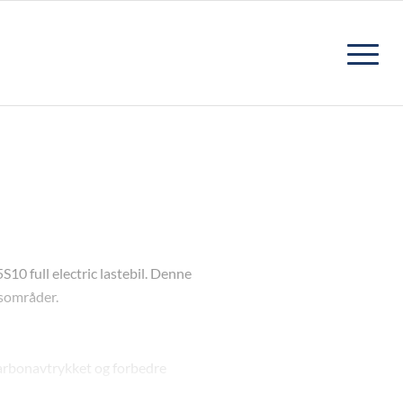
0 full electric lastebil. Denne
ksområder.
 karbonavtrykket og forbedre