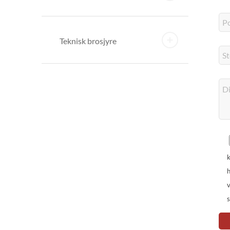
ekt for installasjon og vedlikehold av skilt og gatebelysning.
on og bærekraftig teknologi. Kontakt oss i dag for mer informasjon o
Teknisk brosjyre
k
h
v
s