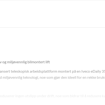
 og miljøvennlig bilmontert lift
ert teleskopisk arbeidsplattform montert på en Iveco eDaily 35S1
 miljøvennlig teknologi, noe som gjør den ideell for en rekke bru
oduserer ingen utslipp under drift, noe som bidrar til å redusere