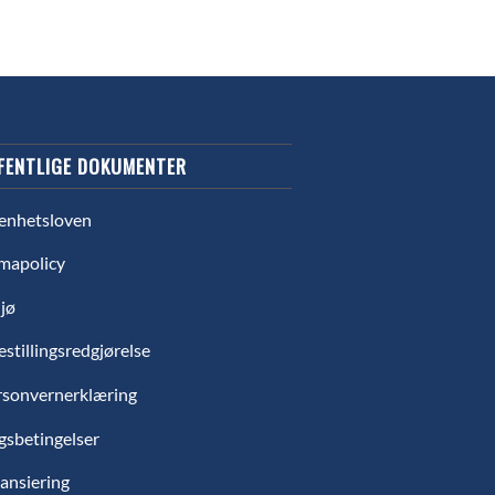
FENTLIGE DOKUMENTER
enhetsloven
mapolicy
jø
estillingsredgjørelse
rsonvernerklæring
gsbetingelser
ansiering