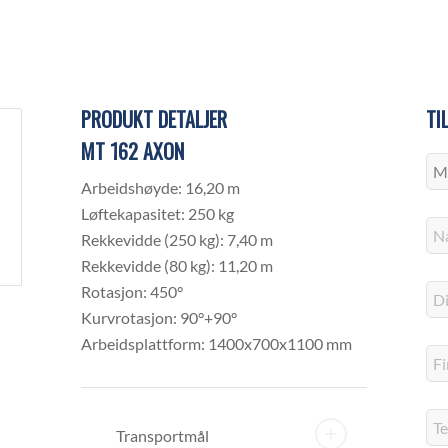
som er spesielt fordelaktig i byområder og boligområder hvor støyr
ttformer har lavere driftskostnader sammenlignet med diesel- elle
ehov for vedlikehold.
ørs og utendørs, noe som gir større fleksibilitet i bruksområder.
PRODUKT DETALJER
TI
former har ofte avanserte sikkerhetsfunksjoner og er enklere å kon
MT 162 AXON
Arbeidshøyde: 16,20 m
Løftekapasitet: 250 kg
Rekkevidde (250 kg): 7,40 m
Rekkevidde (80 kg): 11,20 m
g
Rotasjon: 450°
asjoner
Kurvrotasjon: 90°+90°
Arbeidsplattform: 1400x700x1100 mm
og montering av strukturer.
eid på bygninger og broer.
ing og rengjøring av høye bygninger.
Transportmål
eskjæring av trær i parker og langs veier.