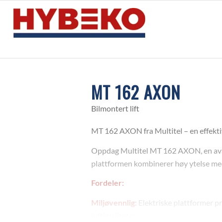
MT 162 AXON
Bilmontert lift
MT 162 AXON fra Multitel – en effektiv
Oppdag Multitel MT 162 AXON, en avans
plattformen kombinerer høy ytelse med
Fordeler:
Miljøvennlig:
Elektriske plattformer pr
luftkvaliteten.