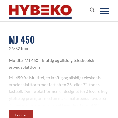
MJ 450
26/32 tonn
Multitel MJ 450 – kraftig og allsidig teleskopisk
arbeidsplattform
MJ 450 fra Multitel, en kraftig og allsidig teleskopisk
arbeidsplattform montert på en 26- eller 32-tonns
lastebil. Denne plattformen er designet for å levere høy
ytelse og presisjon, med en maksimal arbeidshøyde på
45 meter og en horisontal rekkevidde på opptil 33,8
meter.
Les mer