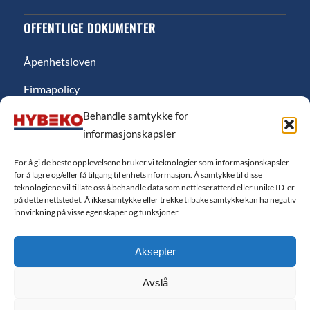
OFFENTLIGE DOKUMENTER
Åpenhetsloven
Firmapolicy
Behandle samtykke for
Miljø
informasjonskapsler
Likestillingsredgjørelse
For å gi de beste opplevelsene bruker vi teknologier som informasjonskapsler
Personvernerklæring
for å lagre og/eller få tilgang til enhetsinformasjon. Å samtykke til disse
teknologiene vil tillate oss å behandle data som nettleseratferd eller unike ID-er
Salgsbetingelser
på dette nettstedet. Å ikke samtykke eller trekke tilbake samtykke kan ha negativ
innvirkning på visse egenskaper og funksjoner.
Finansiering
Aksepter
Cookie-erklæring EU
Avslå