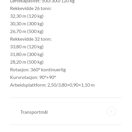
Løftekapasitet: 500/300/120 kg
bygninger og broer.
Rekkevidde 26 tonn:
Renovering: Effektiv for fasaderenovering og rengjøring
32,30 m (120 kg)
av høye bygninger.
30,30 m (300 kg)
Metalltak og kledning: Brukes til arbeid på metalltak og
26,70 m (500 kg)
kledning.
Rekkevidde 32 tonn:
Vindkraftsektoren: Egnet for vedlikehold og
33,80 m (120 kg)
installasjon i vindkraftsektoren.
31,80 m (300 kg)
Velg Multitel for pålitelighet, presisjon og bærekraftig
28,20 m (500 kg)
teknologi. Kontakt oss i dag for mer informasjon og et
Rotasjon: 360° kontinuerlig
uforpliktende tilbud.
Kurvrotasjon: 90°+90°
Arbeidsplattform: 2,50/3,80×0,90×1,10 m
Transportmål