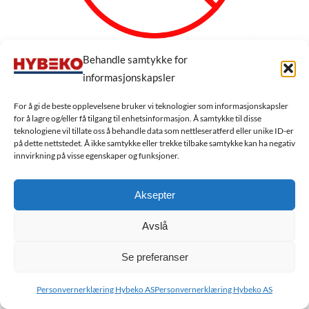
Behandle samtykke for
informasjonskapsler
Utsolgt, men kan bestilles
For å gi de beste opplevelsene bruker vi teknologier som informasjonskapsler
for å lagre og/eller få tilgang til enhetsinformasjon. Å samtykke til disse
teknologiene vil tillate oss å behandle data som nettleseratferd eller unike ID-er
Legg til tilbudsforespørsel
på dette nettstedet. Å ikke samtykke eller trekke tilbake samtykke kan ha negativ
innvirkning på visse egenskaper og funksjoner.
Aksepter
Be om tilbud / les mer
Avslå
WATER PUMP, PERKINS (53883)
Se preferanser
Personvernerklæring Hybeko AS
Personvernerklæring Hybeko AS