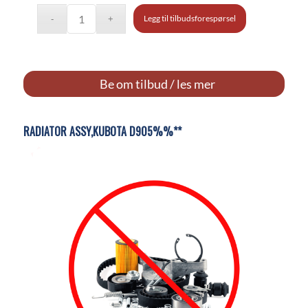
Legg til tilbudsforespørsel
Be om tilbud / les mer
RADIATOR ASSY,KUBOTA D905%%**