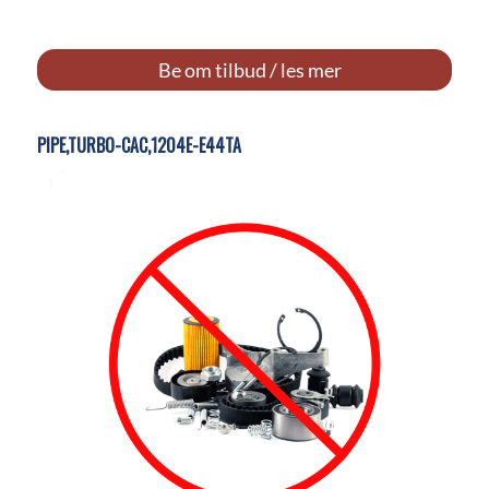
Be om tilbud / les mer
PIPE,TURBO-CAC,1204E-E44TA