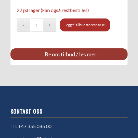
22 på lager (kan også restbestilles)
Legg til tilbudsforespørsel
Be om tilbud / les mer
KONTAKT OSS
Tlf:
+47 355 085 00