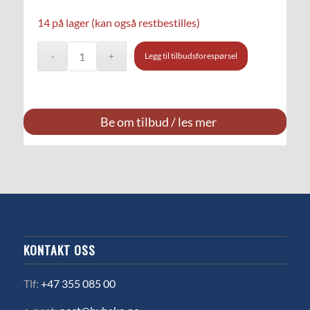
14 på lager (kan også restbestilles)
Legg til tilbudsforespørsel
Be om tilbud / les mer
KONTAKT OSS
Tlf:
+47 355 085 00