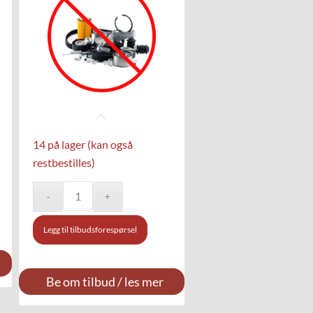
14 på lager (kan også
restbestilles)
Legg til tilbudsforespørsel
Be om tilbud / les mer