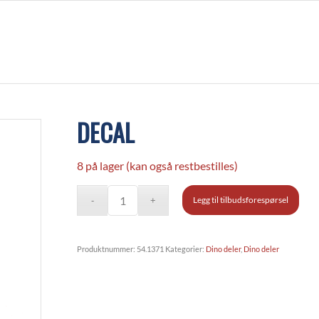
DECAL
8 på lager (kan også restbestilles)
Legg til tilbudsforespørsel
Produktnummer:
54.1371
Kategorier:
Dino deler
,
Dino deler