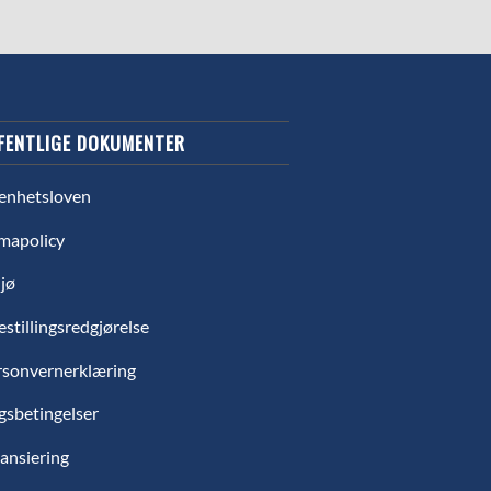
FENTLIGE DOKUMENTER
enhetsloven
mapolicy
jø
estillingsredgjørelse
rsonvernerklæring
gsbetingelser
ansiering