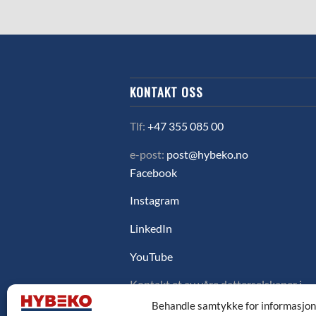
KONTAKT OSS
Tlf:
+47 355 085 00
e-post:
post@hybeko.no
Facebook
Instagram
LinkedIn
YouTube
Kontakt et av våre datterselskaper i
Sverige, Danmark eller Finland ved å
Behandle samtykke for informasjo