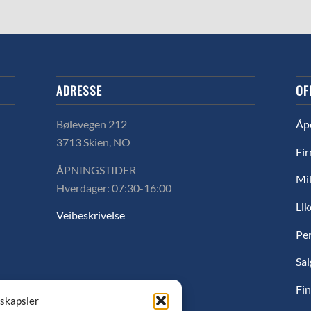
ADRESSE
OF
Bølevegen 212
Åp
3713 Skien, NO
Fir
ÅPNINGSTIDER
Mil
Hverdager: 07:30-16:00
Lik
Veibeskrivelse
Pe
Sal
Fin
nskapsler