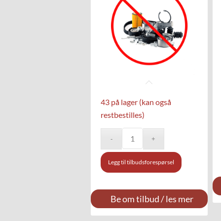
43 på lager (kan også
restbestilles)
Legg til tilbudsforespørsel
Be om tilbud / les mer