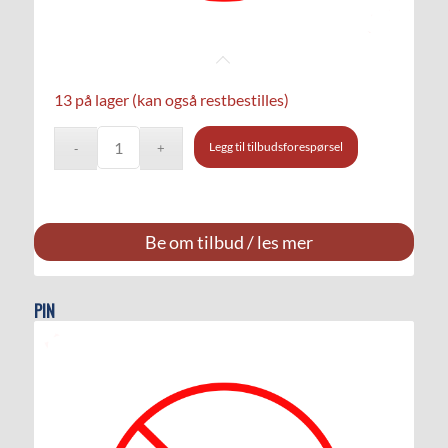
13 på lager (kan også restbestilles)
Legg til tilbudsforespørsel
Be om tilbud / les mer
PIN