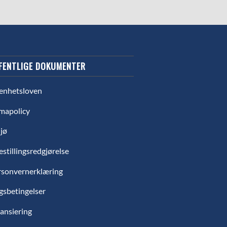
FENTLIGE DOKUMENTER
enhetsloven
mapolicy
jø
estillingsredgjørelse
rsonvernerklæring
gsbetingelser
ansiering