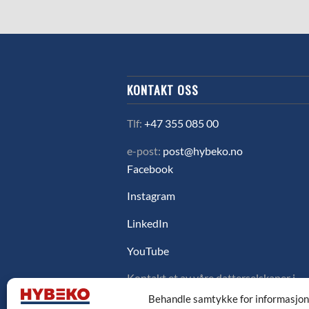
KONTAKT OSS
Tlf:
+47 355 085 00
e-post:
post@hybeko.no
Facebook
Instagram
LinkedIn
YouTube
Kontakt et av våre datterselskaper i
Sverige, Danmark eller Finland ved å
Behandle samtykke for informasjo