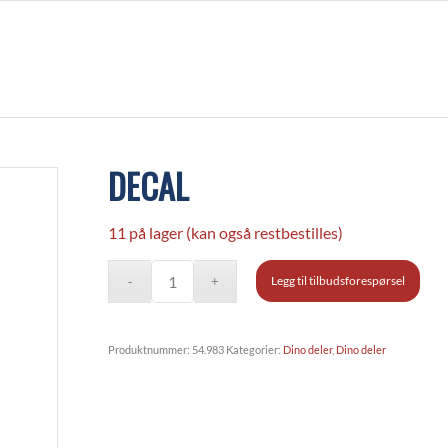
DECAL
11 på lager (kan også restbestilles)
Legg til tilbudsforespørsel
Produktnummer:
54.983
Kategorier:
Dino deler
,
Dino deler