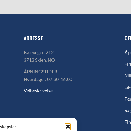
ADRESSE
OF
Bølevegen 212
Åp
3713 Skien, NO
Fir
ÅPNINGSTIDER
Mil
Hverdager: 07:30-16:00
Lik
Veibeskrivelse
Pe
Sal
Fin
nskapsler