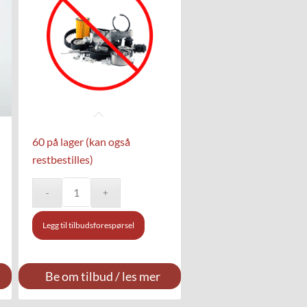
60 på lager (kan også
restbestilles)
Legg til tilbudsforespørsel
Be om tilbud / les mer