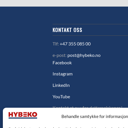
KONTAKT OSS
Tlf:
+47 355 085 00
e-post:
post@hybeko.no
Facebook
Instagram
LinkedIn
YouTube
Kontakt et av våre datterselskaper i
Sverige, Danmark eller Finland ved å
Behandle samtykke for informasjo
klikke på flagget under.