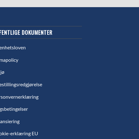
FENTLIGE DOKUMENTER
enhetsloven
mapolicy
jø
estillingsredgjørelse
rsonvernerklæring
gsbetingelser
ansiering
okie-erklæring EU