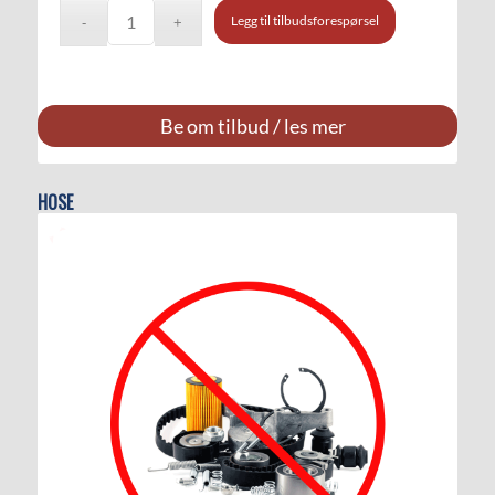
Legg til tilbudsforespørsel
Be om tilbud / les mer
HOSE