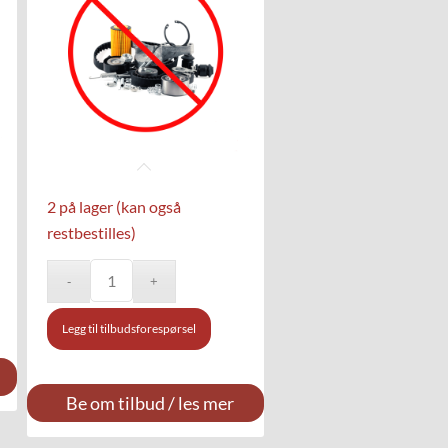
2 på lager (kan også
restbestilles)
Legg til tilbudsforespørsel
Be om tilbud / les mer