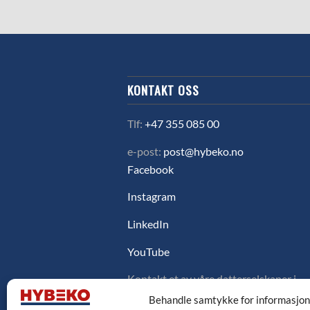
KONTAKT OSS
Tlf:
+47 355 085 00
e-post:
post@hybeko.no
Facebook
Instagram
LinkedIn
YouTube
Kontakt et av våre datterselskaper i
Sverige, Danmark eller Finland ved å
Behandle samtykke for informasjo