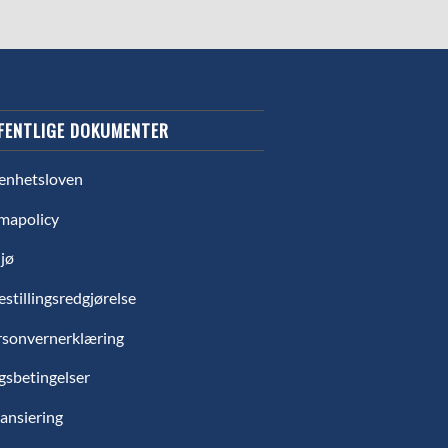
FENTLIGE DOKUMENTER
enhetsloven
mapolicy
jø
estillingsredgjørelse
rsonvernerklæring
gsbetingelser
ansiering