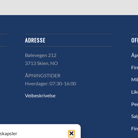
ADRESSE
OF
Bølevegen 212
Åp
3713 Skien, NO
Fir
ÅPNINGSTIDER
Mil
Hverdager: 07:30-16:00
Lik
Veibeskrivelse
Pe
Sal
Fin
nskapsler