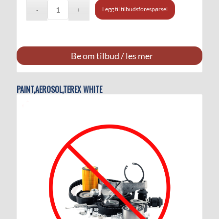
Legg til tilbudsforespørsel
Be om tilbud / les mer
PAINT,AEROSOL,TEREX WHITE