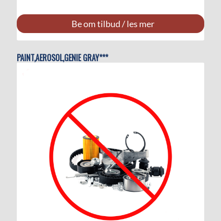
Be om tilbud / les mer
PAINT,AEROSOL,GENIE GRAY***