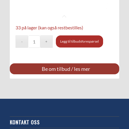
33 på lager (kan også restbestilles)
Legg til tilbudsforespørsel
Be om tilbud / les mer
KONTAKT OSS