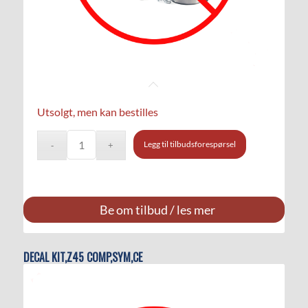
Utsolgt, men kan bestilles
Legg til tilbudsforespørsel
Be om tilbud / les mer
DECAL KIT,Z45 COMP,SYM,CE