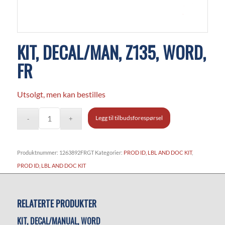
KIT, DECAL/MAN, Z135, WORD,
FR
Utsolgt, men kan bestilles
Legg til tilbudsforespørsel
Produktnummer:
1263892FRGT
Kategorier:
PROD ID, LBL AND DOC KIT
,
PROD ID, LBL AND DOC KIT
RELATERTE PRODUKTER
KIT, DECAL/MANUAL, WORD