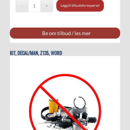
Legg til tilbudsforespørsel
Be om tilbud / les mer
KIT, DECAL/MAN, Z135, WORD