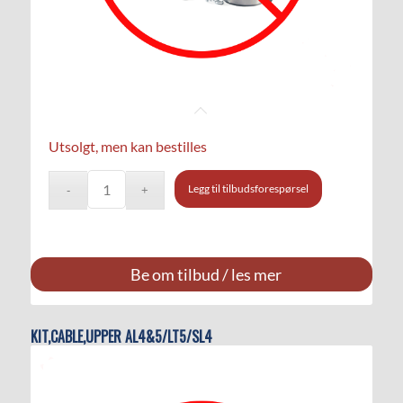
Utsolgt, men kan bestilles
Legg til tilbudsforespørsel
Be om tilbud / les mer
KIT,CABLE,UPPER AL4&5/LT5/SL4