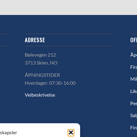
ADRESSE
OF
Bølevegen 212
Åp
3713 Skien, NO
Fir
ÅPNINGSTIDER
Mil
Hverdager: 07:30-16:00
Lik
Veibeskrivelse
Pe
Sal
Fin
nskapsler