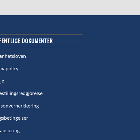
FENTLIGE DOKUMENTER
enhetsloven
mapolicy
jø
estillingsredgjørelse
rsonvernerklæring
gsbetingelser
ansiering