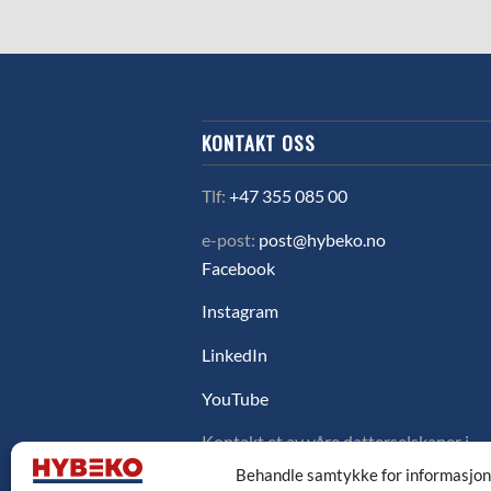
KONTAKT OSS
Tlf:
+47 355 085 00
e-post:
post@hybeko.no
Facebook
Instagram
LinkedIn
YouTube
Kontakt et av våre datterselskaper i
Sverige, Danmark eller Finland ved å
Behandle samtykke for informasjo