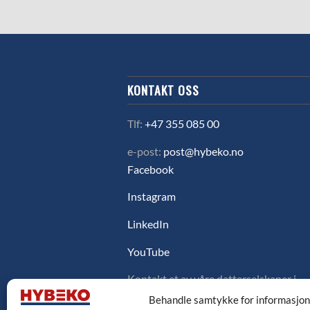
KONTAKT OSS
Tlf:
+47 355 085 00
e-post:
post@hybeko.no
Facebook
Instagram
LinkedIn
YouTube
Kontakt et av våre datterselskaper i
Sverige, Danmark eller Finland ved å
Behandle samtykke for informasjo