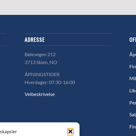
ADRESSE
OF
Bølevegen 212
Åp
3713 Skien, NO
Fir
ÅPNINGSTIDER
Mil
Hverdager: 07:30-16:00
Lik
Veibeskrivelse
Pe
Sal
Fin
nskapsler