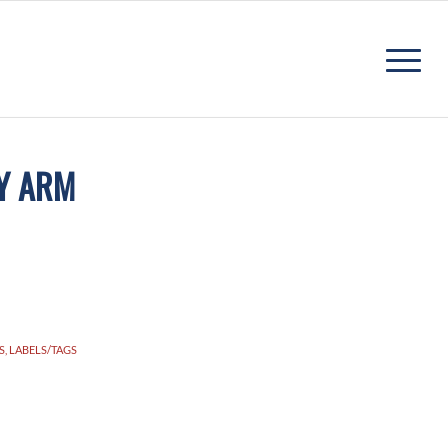
Y ARM
, LABELS/TAGS