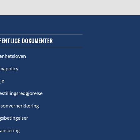
FENTLIGE DOKUMENTER
enhetsloven
mapolicy
jø
estillingsredgjørelse
rsonvernerklæring
gsbetingelser
ansiering