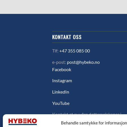
KONTAKT OSS
Tlf:
+47 355 085 00
e-post:
post@hybeko.no
Facebook
Instagram
LinkedIn
YouTube
Kontakt et av våre datterselskaper i
Sverige, Danmark eller Finland ved å
Behandle samtykke for informasjo