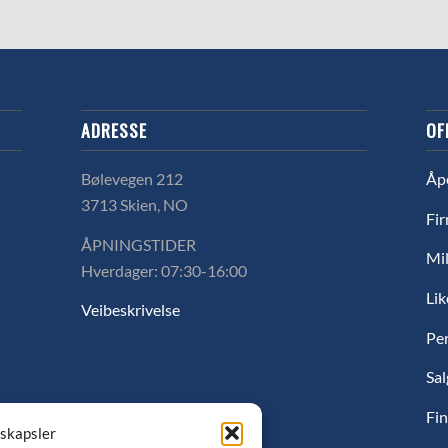
ADRESSE
OF
Bølevegen 212
Åp
3713 Skien, NO
Fir
ÅPNINGSTIDER
Mil
Hverdager: 07:30-16:00
Lik
Veibeskrivelse
Pe
Sal
Fin
nskapsler