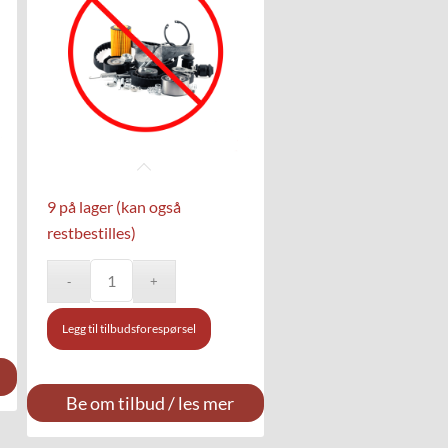
9 på lager (kan også
restbestilles)
Legg til tilbudsforespørsel
Be om tilbud / les mer