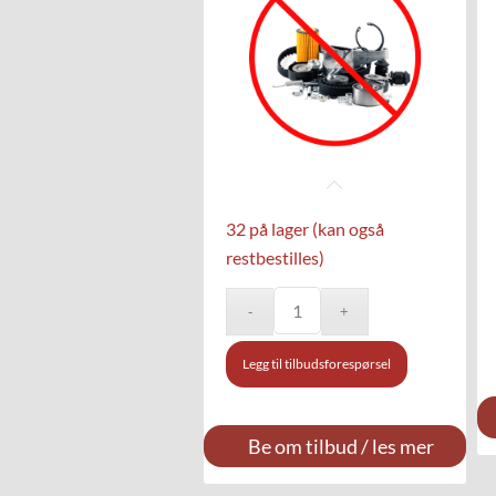
32 på lager (kan også
restbestilles)
Legg til tilbudsforespørsel
Be om tilbud / les mer