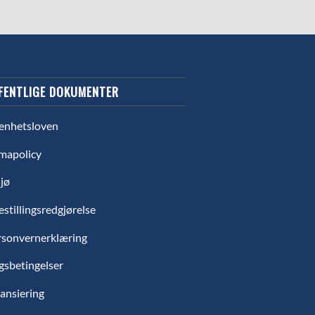
FENTLIGE DOKUMENTER
enhetsloven
mapolicy
jø
estillingsredgjørelse
rsonvernerklæring
gsbetingelser
ansiering