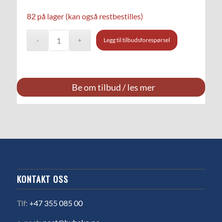
82 på lager (kan også restbestilles)
Legg til tilbudsforespørsel
Be om tilbud / les mer
KONTAKT OSS
Tlf:
+47 355 085 00