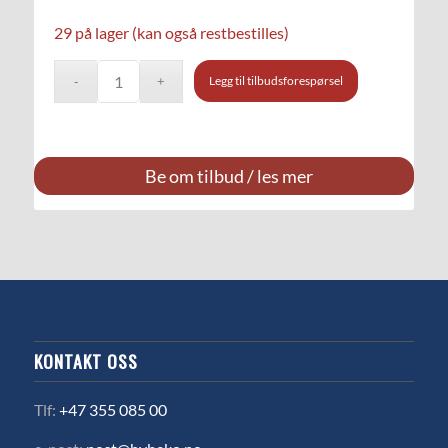
29 på lager (kan også restbestilles)
Legg til tilbudsforespørsel
Be om tilbud / les mer
KONTAKT OSS
Tlf:
+47 355 085 00