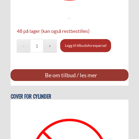
48 på lager (kan også restbestilles)
Legg til tilbudsforespørsel
Be om tilbud / les mer
COVER FOR CYLINDER