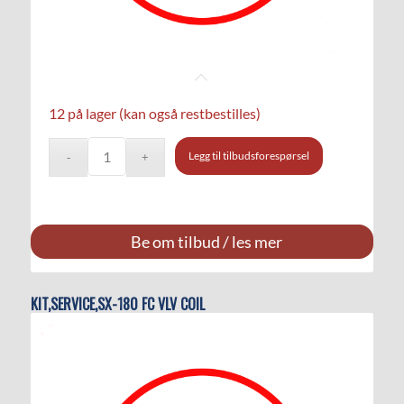
12 på lager (kan også restbestilles)
Legg til tilbudsforespørsel
Be om tilbud / les mer
KIT,SERVICE,SX-180 FC VLV COIL