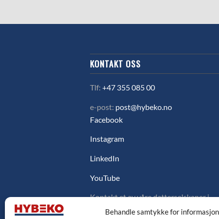
KONTAKT OSS
Tlf:
+47 355 085 00
e-post:
post@hybeko.no
Facebook
Instagram
LinkedIn
YouTube
Kontakt et av våre datterselskaper i
Sverige, Danmark eller Finland ved å
Behandle samtykke for informasjo