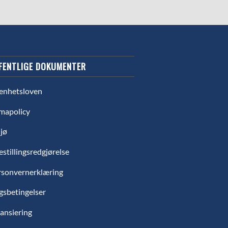
FENTLIGE DOKUMENTER
enhetsloven
mapolicy
jø
estillingsredgjørelse
rsonvernerklæring
gsbetingelser
ansiering