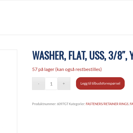
WASHER, FLAT, USS, 3/8″, 
57 på lager (kan også restbestilles)
Legg til tilbudsforespørsel
Produktnummer:
6097GT
Kategorier:
FASTENERS/RETAINER RINGS
,
F