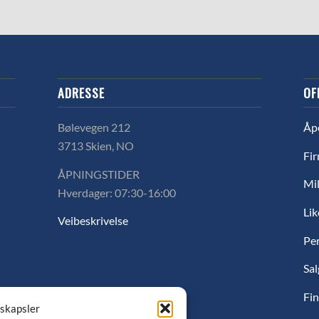
ADRESSE
OF
Bølevegen 212
Åp
3713 Skien, NO
Fir
ÅPNINGSTIDER
Mil
Hverdager: 07:30-16:00
Lik
Veibeskrivelse
Pe
Sal
Fin
nskapsler