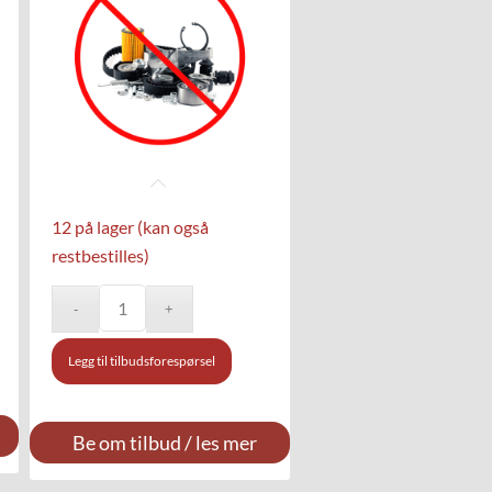
12 på lager (kan også
restbestilles)
Legg til tilbudsforespørsel
Be om tilbud / les mer