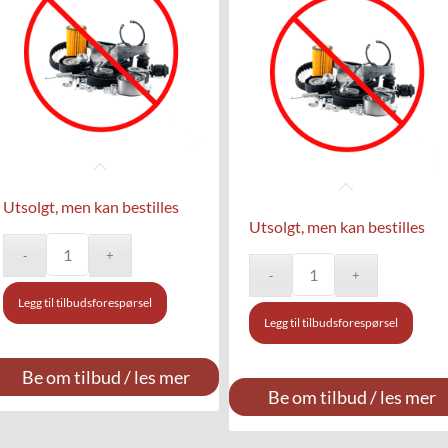
Utsolgt, men kan bestilles
Utsolgt, men kan bestilles
Legg til tilbudsforespørsel
Legg til tilbudsforespørsel
Be om tilbud / les mer
Be om tilbud / les mer