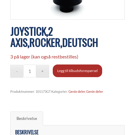
JOYSTICK,2
AXIS,ROCKER,DEUTSCH
3 på lager (kan også restbestilles)
Legg til tilbudsforespørsel
Produktnummer:
101173GT
Kategorier:
Genie deler
,
Genie deler
Beskrivelse
BESKRIVELSE