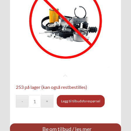
253 på lager (kan også restbestilles)
Legg til tilbudsforespørsel
Be om tilbud / les mer