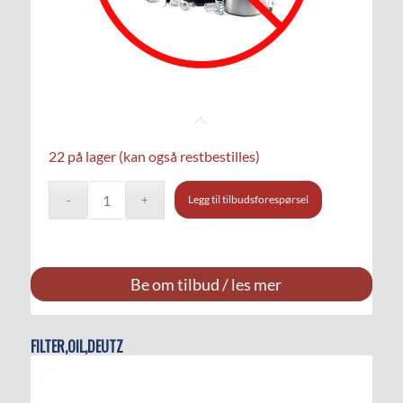
22 på lager (kan også restbestilles)
Legg til tilbudsforespørsel
Be om tilbud / les mer
FILTER,OIL,DEUTZ