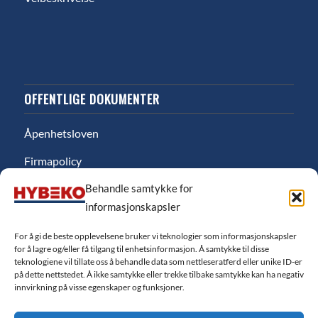
OFFENTLIGE DOKUMENTER
Åpenhetsloven
Firmapolicy
Behandle samtykke for
Miljø
informasjonskapsler
Likestillingsredgjørelse
For å gi de beste opplevelsene bruker vi teknologier som informasjonskapsler
Personvernerklæring
for å lagre og/eller få tilgang til enhetsinformasjon. Å samtykke til disse
teknologiene vil tillate oss å behandle data som nettleseratferd eller unike ID-er
Salgsbetingelser
på dette nettstedet. Å ikke samtykke eller trekke tilbake samtykke kan ha negativ
innvirkning på visse egenskaper og funksjoner.
Finansiering