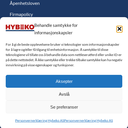
Åpenhetsloven
Firmapolicy
Behandle samtykke for
Miljø
informasjonskapsler
Likestillingsredgjørelse
For å gi de beste opplevelsene bruker vi teknologier som informasjonskapsler
Personvernerklæring
for å lagre og/eller få tilgang til enhetsinformasjon. Å samtykke til disse
teknologiene vil tillate oss å behandle data som nettleseratferd eller unike ID-er
Salgsbetingelser
på dette nettstedet. Å ikke samtykke eller trekke tilbake samtykke kan ha negativ
innvirkning på visse egenskaper og funksjoner.
Finansiering
Aksepter
Cookie-erklæring EU
Avslå
Se preferanser
Personvernerklæring Hybeko AS
Personvernerklæring Hybeko AS
© Kopirett - Hybeko AS