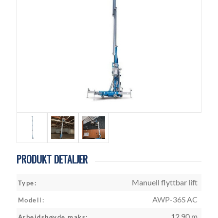
PRODUKT DETALJER
Manuell flyttbar lift
Type:
AWP-36S AC
Modell:
12,90 m
Arbeidshøyde maks: