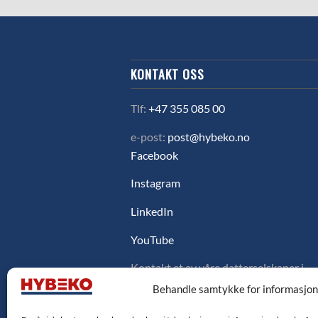
KONTAKT OSS
Tlf:
+47 355 085 00
e-post:
post@hybeko.no
Facebook
Instagram
LinkedIn
YouTube
Kontakt et av våre datterselskaper i
Sverige, Danmark eller Finland ved å
Behandle samtykke for informasjo
klikke på flagget under.