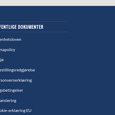
FENTLIGE DOKUMENTER
enhetsloven
mapolicy
jø
estillingsredgjørelse
rsonvernerklæring
gsbetingelser
ansiering
okie-erklæring EU