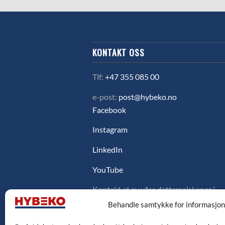
KONTAKT OSS
Tlf:
+47 355 085 00
e-post:
post@hybeko.no
Facebook
Instagram
LinkedIn
YouTube
Kontakt et av våre datterselskaper i
Sverige, Danmark eller Finland ved å
Behandle samtykke for informasjo
klikke på flagget under.