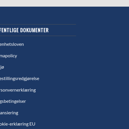
FENTLIGE DOKUMENTER
enhetsloven
mapolicy
jø
estillingsredgjørelse
rsonvernerklæring
gsbetingelser
ansiering
okie-erklæring EU