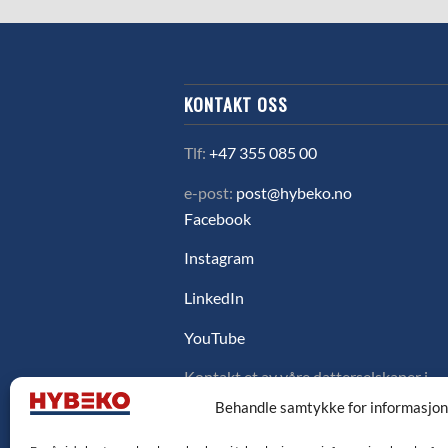
KONTAKT OSS
Tlf:
+47 355 085 00
e-post:
post@hybeko.no
Facebook
Instagram
LinkedIn
YouTube
Kontakt et av våre datterselskaper i
Sverige, Danmark eller Finland ved å
Behandle samtykke for informasjo
klikke på flagget under.