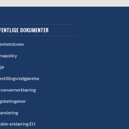
FENTLIGE DOKUMENTER
enhetsloven
mapolicy
jø
estillingsredgjørelse
rsonvernerklæring
gsbetingelser
ansiering
okie-erklæring EU