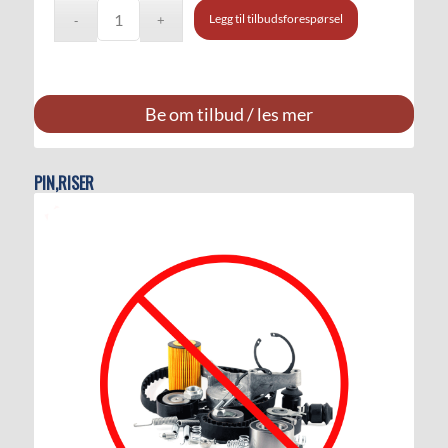
Legg til tilbudsforespørsel
Be om tilbud / les mer
PIN,RISER