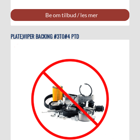
Be om tilbud / les mer
PLATE,WIPER BACKING #3TO#4 PTD