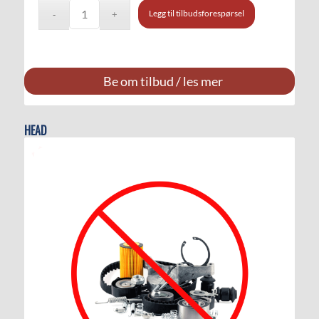
Legg til tilbudsforespørsel
Be om tilbud / les mer
HEAD