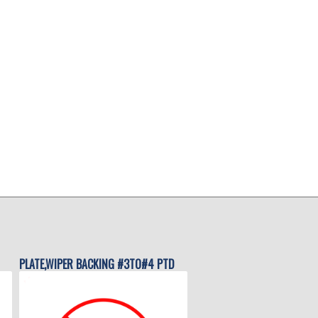
PLATE,WIPER BACKING #3TO#4 PTD