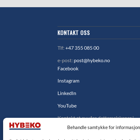
KONTAKT OSS
Tlf:
+47 355 085 00
e-post:
post@hybeko.no
Facebook
Instagram
LinkedIn
YouTube
Kontakt et av våre datterselskaper i
Sverige, Danmark eller Finland ved å
Behandle samtykke for informasjo
klikke på flagget under.