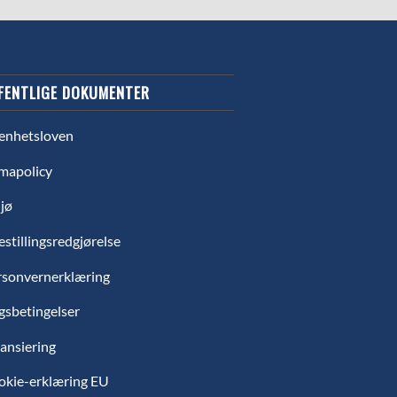
FENTLIGE DOKUMENTER
enhetsloven
mapolicy
jø
estillingsredgjørelse
rsonvernerklæring
gsbetingelser
ansiering
okie-erklæring EU