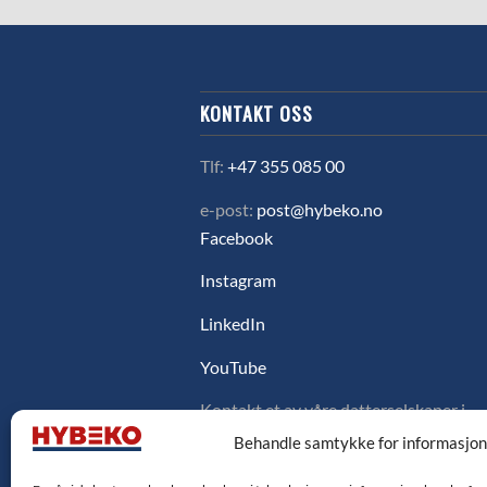
KONTAKT OSS
Tlf:
+47 355 085 00
e-post:
post@hybeko.no
Facebook
Instagram
LinkedIn
YouTube
Kontakt et av våre datterselskaper i
Sverige, Danmark eller Finland ved å
Behandle samtykke for informasjo
klikke på flagget under.