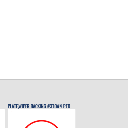
PLATE,WIPER BACKING #3TO#4 PTD