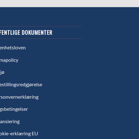
FENTLIGE DOKUMENTER
enhetsloven
mapolicy
jø
estillingsredgjørelse
rsonvernerklæring
gsbetingelser
ansiering
okie-erklæring EU