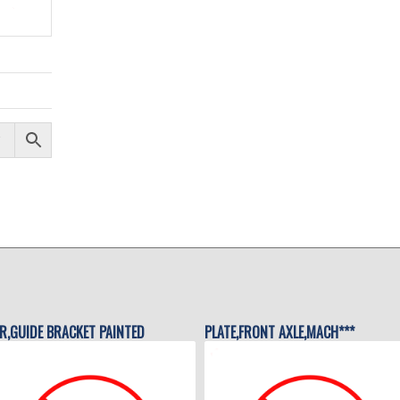
R,GUIDE BRACKET PAINTED
PLATE,FRONT AXLE,MACH***