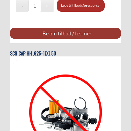
Legg til tilbudsforespørsel
Be om tilbud / les mer
SCR CAP HH .625-11X1.50