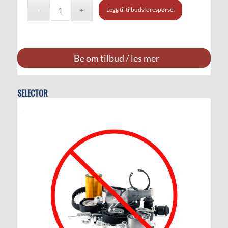
Legg til tilbudsforespørsel
Be om tilbud / les mer
SELECTOR