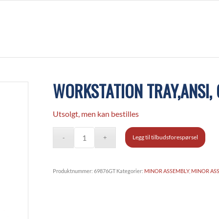
WORKSTATION TRAY,ANSI,
Utsolgt, men kan bestilles
Legg til tilbudsforespørsel
Produktnummer:
69876GT
Kategorier:
MINOR ASSEMBLY
,
MINOR AS