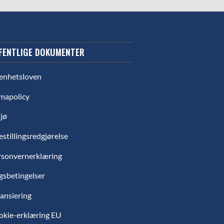
FENTLIGE DOKUMENTER
enhetsloven
mapolicy
jø
estillingsredgjørelse
rsonvernerklæring
gsbetingelser
ansiering
okie-erklæring EU