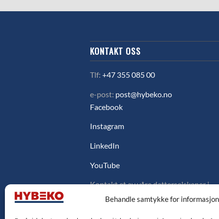
KONTAKT OSS
Tlf:
+47 355 085 00
e-post:
post@hybeko.no
Facebook
Instagram
LinkedIn
YouTube
Kontakt et av våre datterselskaper i
Sverige, Danmark eller Finland ved å
Behandle samtykke for informasjo
klikke på flagget under.