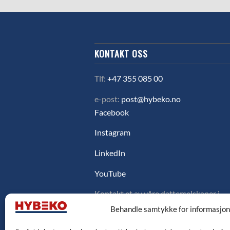
KONTAKT OSS
Tlf:
+47 355 085 00
e-post:
post@hybeko.no
Facebook
Instagram
LinkedIn
YouTube
Kontakt et av våre datterselskaper i
Sverige, Danmark eller Finland ved å
Behandle samtykke for informasjo
klikke på flagget under.