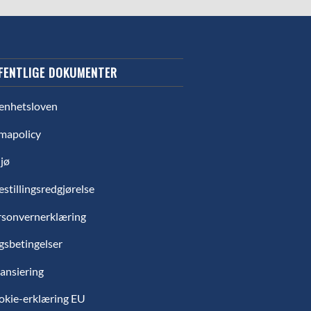
FENTLIGE DOKUMENTER
enhetsloven
mapolicy
jø
estillingsredgjørelse
rsonvernerklæring
gsbetingelser
ansiering
okie-erklæring EU