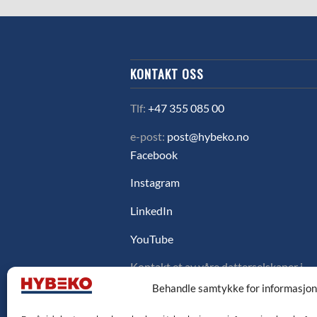
KONTAKT OSS
Tlf:
+47 355 085 00
e-post:
post@hybeko.no
Facebook
Instagram
LinkedIn
YouTube
Kontakt et av våre datterselskaper i
Sverige, Danmark eller Finland ved å
Behandle samtykke for informasjo
klikke på flagget under.