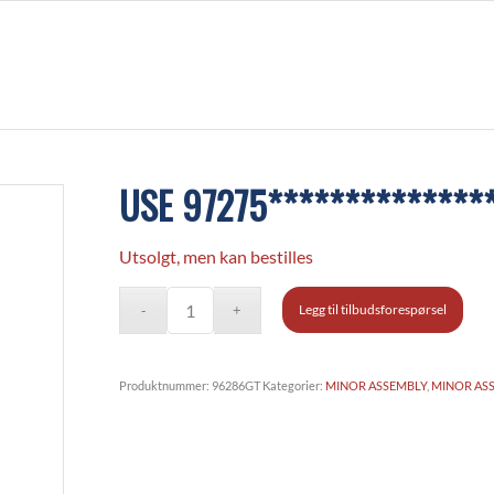
USE 97275**************
Utsolgt, men kan bestilles
Legg til tilbudsforespørsel
Produktnummer:
96286GT
Kategorier:
MINOR ASSEMBLY
,
MINOR AS