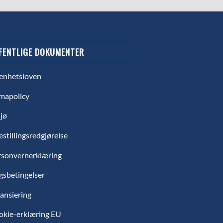
FENTLIGE DOKUMENTER
enhetsloven
mapolicy
jø
estillingsredgjørelse
rsonvernerklæring
gsbetingelser
ansiering
okie-erklæring EU