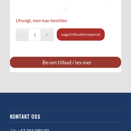
Utsolgt, men kan bestilles
Legg til tilbudsforespørsel
Be om tilbud / les mer
KONTAKT OSS
Tlf:
+47 355 085 00