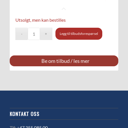
Utsolgt, men kan bestilles
Legg til tilbudsforespørsel
Be om tilbud / les mer
KONTAKT OSS
Tlf:
+47 355 085 00