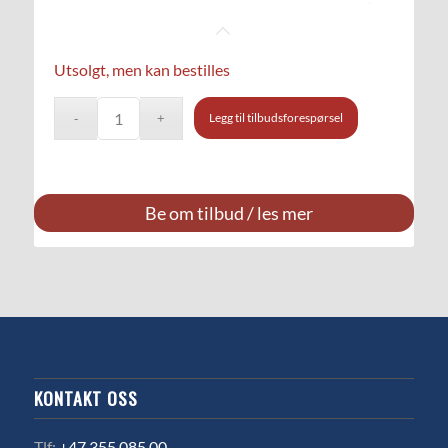
Utsolgt, men kan bestilles
Legg til tilbudsforespørsel
Be om tilbud / les mer
KONTAKT OSS
Tlf:
+47 355 085 00