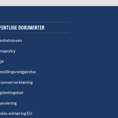
FENTLIGE DOKUMENTER
enhetsloven
mapolicy
jø
estillingsredgjørelse
rsonvernerklæring
gsbetingelser
ansiering
okie-erklæring EU