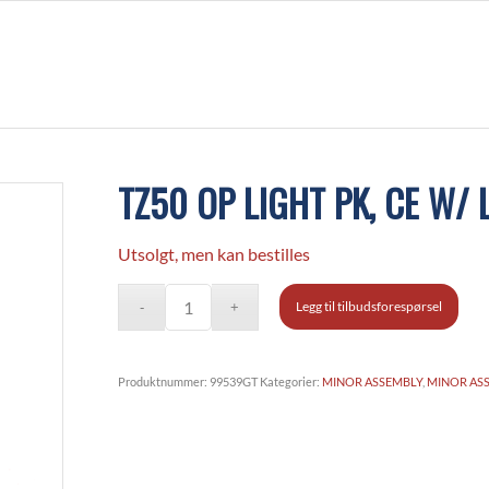
TZ50 OP LIGHT PK, CE W/
Utsolgt, men kan bestilles
Legg til tilbudsforespørsel
Produktnummer:
99539GT
Kategorier:
MINOR ASSEMBLY
,
MINOR AS