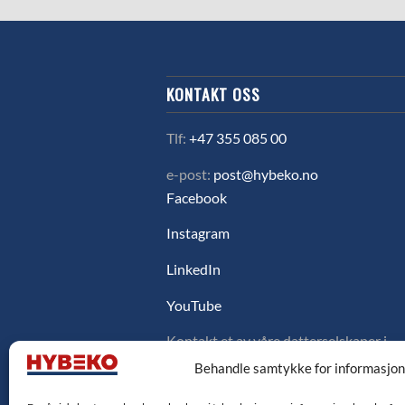
KONTAKT OSS
Tlf:
+47 355 085 00
e-post:
post@hybeko.no
Facebook
Instagram
LinkedIn
YouTube
Kontakt et av våre datterselskaper i
Sverige, Danmark eller Finland ved å
Behandle samtykke for informasjo
klikke på flagget under.