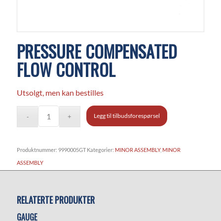
PRESSURE COMPENSATED
FLOW CONTROL
Utsolgt, men kan bestilles
Legg til tilbudsforespørsel
Produktnummer:
9990005GT
Kategorier:
MINOR ASSEMBLY
,
MINOR
ASSEMBLY
RELATERTE PRODUKTER
GAUGE