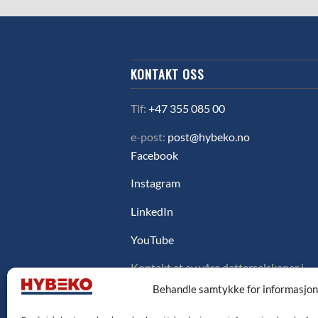
KONTAKT OSS
Tlf:
+47 355 085 00
e-post:
post@hybeko.no
Facebook
Instagram
LinkedIn
YouTube
Kontakt et av våre datterselskaper i
Sverige, Danmark eller Finland ved å
Behandle samtykke for informasjo
klikke på flagget under.