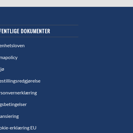
FENTLIGE DOKUMENTER
enhetsloven
mapolicy
jø
estillingsredgjørelse
rsonvernerklæring
gsbetingelser
ansiering
okie-erklæring EU