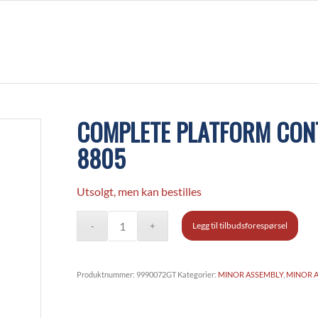
COMPLETE PLATFORM CON
8805
Utsolgt, men kan bestilles
Legg til tilbudsforespørsel
Produktnummer:
9990072GT
Kategorier:
MINOR ASSEMBLY
,
MINOR 