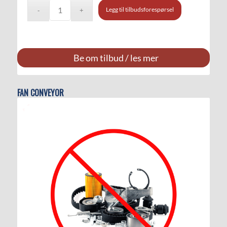
Legg til tilbudsforespørsel
Be om tilbud / les mer
FAN CONVEYOR